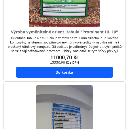
Výroba vyměnitelné orient. tabule "Prominent HL 10"
Orientační tabule 67 x 95 cm je zhotovena ze 3 mm silného, hliníkového
kompozitu, na kterém jsou přinýtovány hliníkové profily (v nabídce máme i
broušený hliníkový kompozit, čili podklad je volitelný). Do jednotlivých profilů
se vkládají požadované informace - štítky. Následně se tyto štítky překryjí
ochranným transparentním štítem, který je antireflexní a chrání grafiku před
11000,70 Kč
poškozením. Tímto...
13530,90 Kč
s DPH
Do košíku