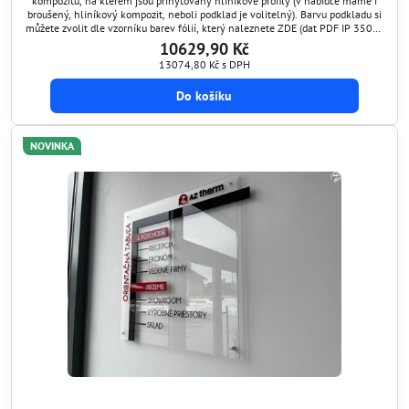
kompozitu, na kterém jsou přinýtovány hliníkové profily (v nabídce máme i
broušený, hliníkový kompozit, neboli podklad je volitelný). Barvu podkladu si
můžete zvolit dle vzorníku barev fólií, který naleznete ZDE (dat PDF IP 3500).
Do jednotlivých profilů se vkládají požadované informace - štítky. Následně se
10629,90 Kč
tyto štítky...
13074,80 Kč
s DPH
Do košíku
NOVINKA