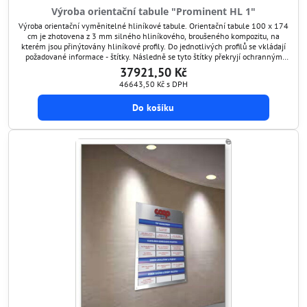
Výroba orientační tabule "Prominent HL 1"
Výroba orientační vyměnitelné hliníkové tabule. Orientační tabule 100 x 174
cm je zhotovena z 3 mm silného hliníkového, broušeného kompozitu, na
kterém jsou přinýtovány hliníkové profily. Do jednotlivých profilů se vkládají
požadované informace - štítky. Následně se tyto štítky překryjí ochranným
transparentním štítem, který je antireflexní a chrání grafiku před poškozením.
37921,50 Kč
Tímto způsobem si...
46643,50 Kč
s DPH
Do košíku