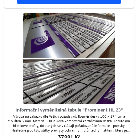
Informační vyměnitelná tabule "Prominent HL 23"
Výroba na zakázku dle Vašich požadavků. Rozměr desky 100 x 174 cm a
tloušťka 3 mm. Materiál - hliníková kompozitní kartáčovaná deska. Tabule má
hliníkové profily, do kterých se vkládají požadované informace - popisky.
Následně jsou tyto štítky překryty ochranným průhledným štítem, který je
antireflexní a chrání grafiku před poškozením. Tímto způsobem si umíte
37881 Kč