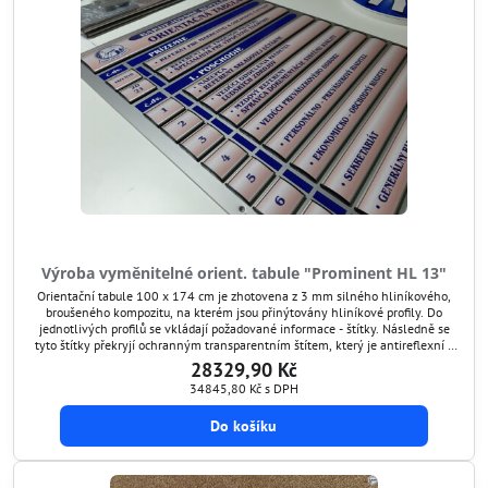
Výroba vyměnitelné orient. tabule "Prominent HL 13"
Orientační tabule 100 x 174 cm je zhotovena z 3 mm silného hliníkového,
broušeného kompozitu, na kterém jsou přinýtovány hliníkové profily. Do
jednotlivých profilů se vkládají požadované informace - štítky. Následně se
tyto štítky překryjí ochranným transparentním štítem, který je antireflexní a
chrání grafiku před poškozením. Tímto způsobem si umíte orientační tabuli
28329,90 Kč
kdykoli aktualizovat.
34845,80 Kč
s DPH
Do košíku