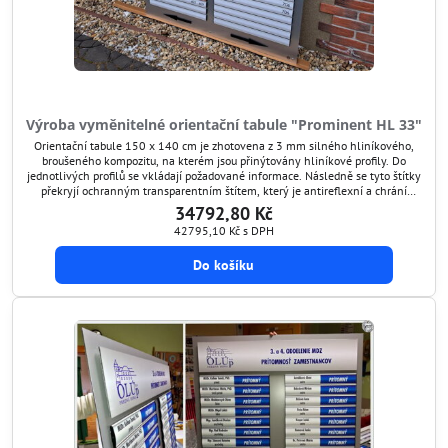
Výroba vyměnitelné orientační tabule "Prominent HL 33"
Orientační tabule 150 x 140 cm je zhotovena z 3 mm silného hliníkového,
broušeného kompozitu, na kterém jsou přinýtovány hliníkové profily. Do
jednotlivých profilů se vkládají požadované informace. Následně se tyto štítky
překryjí ochranným transparentním štítem, který je antireflexní a chrání
grafiku před poškozením. Tímto způsobem si umíte orientační tabuli kdykoli
34792,80 Kč
aktualizovat.
42795,10 Kč
s DPH
Do košíku