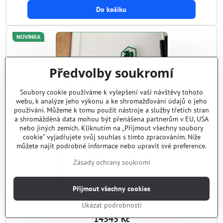
Do košíku
NOVINKA
Předvolby soukromí
Soubory cookie používáme k vylepšení vaší návštěvy tohoto
webu, k analýze jeho výkonu a ke shromažďování údajů o jeho
používání. Můžeme k tomu použít nástroje a služby třetích stran
a shromážděná data mohou být přenášena partnerům v EU, USA
nebo jiných zemích. Kliknutím na „Přijmout všechny soubory
cookie“ vyjadřujete svůj souhlas s tímto zpracováním. Níže
můžete najít podrobné informace nebo upravit své preference.
Zásady ochrany soukromí
Přijmout všechny cookies
Orientační tabule z plexiskla "Prominent PX 7"
Jedná se o elegantní reprezentační orientační tabuli, kterou vyrábíme z
Ukázat podrobnosti
kvalitních materiálů. Celkový rozměr s logem je 55 x 92 cm.
14545 Kč