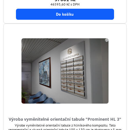
orientační tabule kdykoli...
46593,60 Kč
s DPH
Do košíku
Výroba vyměnitelné orientační tabule "Prominent HL 3"
Výroba vyměnitelné orientační tabule z hliníkového kompozitu. Tato
reprezentační a vkusná orientační tabule 100 x 130 cm je zhotovena z 5 mm