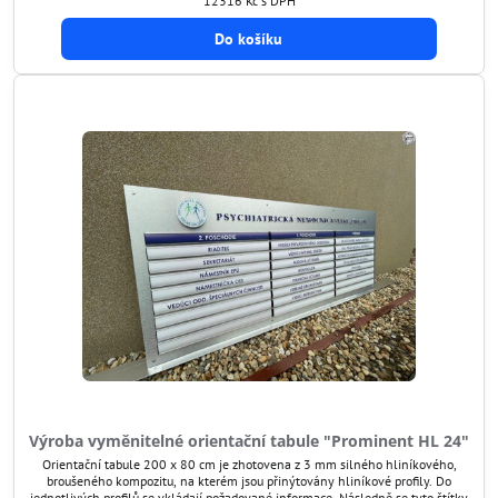
12316 Kč
s DPH
Do košíku
Výroba vyměnitelné orientační tabule "Prominent HL 24"
Orientační tabule 200 x 80 cm je zhotovena z 3 mm silného hliníkového,
broušeného kompozitu, na kterém jsou přinýtovány hliníkové profily. Do
jednotlivých profilů se vkládají požadované informace. Následně se tyto štítky