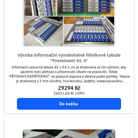
Výroba informační vyměnitelné hliníkové tabule
"Prominent HL 4"
Informační posuvná tabule 88 x 84,5 cm je zhotovena za tím účelem, aby
pacienti měli přehled o přítomnosti lékaře na pracovišti. Štítek
"PŘÍTOMNÝ/NEPŘÍTOMNÝ" se posouvá doprava a doleva podle potřeby. Tabule
je zhotovena z 3 mm silného, ​​hliníkového, šedého, metalizovaného
kompozitu, na kterém jsou přinýtovány hliníkové profily (v nabídce máme i
29294 Kč
broušený, hliníkový kompozit, neboli...
36031,60 Kč
s DPH
Do košíku