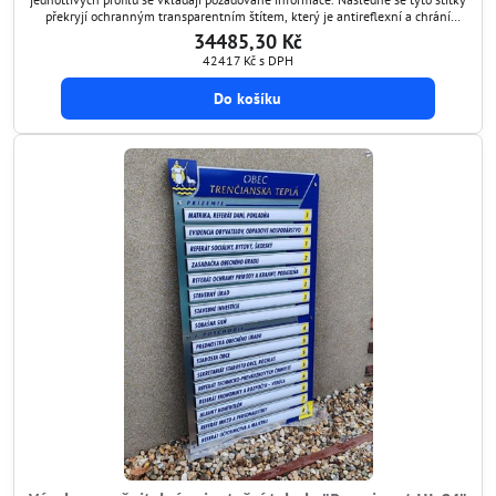
překryjí ochranným transparentním štítem, který je antireflexní a chrání
grafiku před poškozením. Tímto způsobem si umíte orientační tabuli kdykoli
34485,30 Kč
aktualizovat.
42417 Kč
s DPH
Do košíku