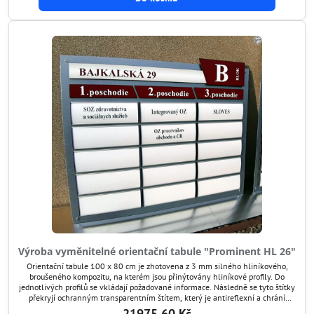
Výroba vyměnitelné orientační tabule "Prominent HL 26"
Orientační tabule 100 x 80 cm je zhotovena z 3 mm silného hliníkového,
broušeného kompozitu, na kterém jsou přinýtovány hliníkové profily. Do
jednotlivých profilů se vkládají požadované informace. Následně se tyto štítky
překryjí ochranným transparentním štítem, který je antireflexní a chrání
grafiku před poškozením. Tímto způsobem si umíte orientační tabuli kdykoli
21975,60 Kč