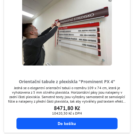
Orientační tabule z plexiskla "Prominent PX 4"
Jedná se o elegantní orientační tabuli o rozměru 109 x 74 cm, která je
vyhotovena z 5 mm silného plexiskla. Horizontální pásy jsou nalepeny v
zadní části plexiskla. Samotné texty jsou vyřezány samostatně ze samolepící
fólie a nalepeny z přední části plexiskla, tak aby vytvářely pod textem efektní
stín. Zároveň v případě potřeby lze tyto texty snadno aktualizovat jejich
8471,80 Kč
odlepením a nalepením...
10420,30 Kč
s DPH
Do košíku