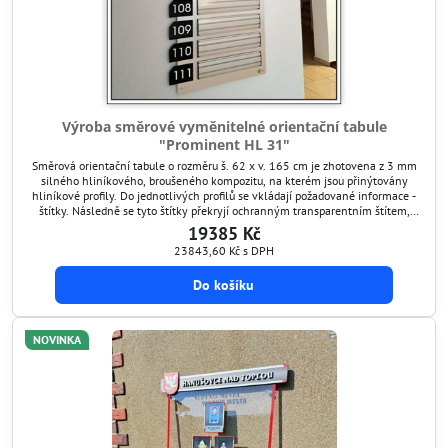
Výroba směrové vyměnitelné orientační tabule
"Prominent HL 31"
Směrová orientační tabule o rozměru š. 62 x v. 165 cm je zhotovena z 3 mm
silného hliníkového, broušeného kompozitu, na kterém jsou přinýtovány
hliníkové profily. Do jednotlivých profilů se vkládají požadované informace -
štítky. Následně se tyto štítky překryjí ochranným transparentním štítem,
který je antireflexní a chrání grafiku před poškozením. Tímto způsobem si
19385 Kč
umíte orientační tabuli...
23843,60 Kč
s DPH
Do košíku
NOVINKA