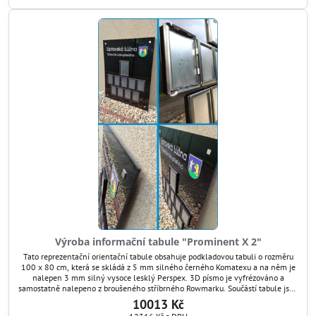
Výroba informační tabule "Prominent X 2"
Tato reprezentační orientační tabule obsahuje podkladovou tabuli o rozměru
100 x 80 cm, která se skládá z 5 mm silného černého Komatexu a na něm je
nalepen 3 mm silný vysoce lesklý Perspex. 3D písmo je vyfrézováno a
samostatně nalepeno z broušeného stříbrného Rowmarku. Součástí tabule jsou
9 ks zaklapací rámy na fotografie formátu A6 (například pro foto poslance) a 1
10013 Kč
ks rám formátu A5...