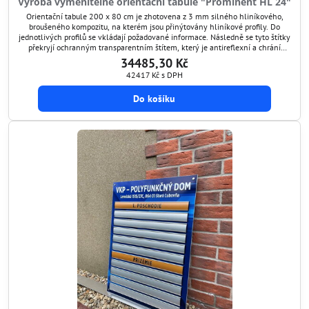
Výroba vyměnitelné orientační tabule "Prominent HL 24"
Orientační tabule 200 x 80 cm je zhotovena z 3 mm silného hliníkového,
broušeného kompozitu, na kterém jsou přinýtovány hliníkové profily. Do
jednotlivých profilů se vkládají požadované informace. Následně se tyto štítky
překryjí ochranným transparentním štítem, který je antireflexní a chrání
grafiku před poškozením. Tímto způsobem si umíte orientační tabuli kdykoli
34485,30 Kč
aktualizovat.
42417 Kč
s DPH
Do košíku