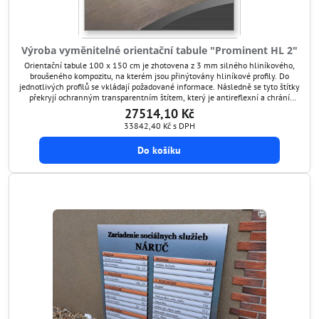
Výroba vyměnitelné orientační tabule "Prominent HL 2"
Orientační tabule 100 x 150 cm je zhotovena z 3 mm silného hliníkového,
broušeného kompozitu, na kterém jsou přinýtovány hliníkové profily. Do
jednotlivých profilů se vkládají požadované informace. Následně se tyto štítky
překryjí ochranným transparentním štítem, který je antireflexní a chrání
grafiku před poškozením. Tímto způsobem si umíte orientační tabuli kdykoli
27514,10 Kč
aktualizovat.
33842,40 Kč
s DPH
Do košíku