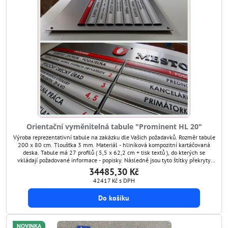
Orientační vyměnitelná tabule "Prominent HL 20"
Výroba reprezentativní tabule na zakázku dle Vašich požadavků. Rozměr tabule
200 x 80 cm. Tloušťka 3 mm. Materiál - hliníková kompozitní kartáčovaná
deska. Tabule má 27 profilů ( 5,5 x 62,2 cm + tisk textů ), do kterých se
vkládají požadované informace - popisky. Následně jsou tyto štítky překryty
ochranným průhledným štítem, který je antireflexní a chrání grafiku před
34485,30 Kč
poškozením. Tímto...
42417 Kč
s DPH
Do košíku
NOVINKA