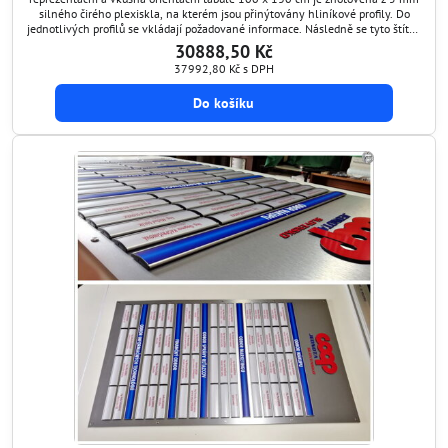
silného čirého plexiskla, na kterém jsou přinýtovány hliníkové profily. Do
jednotlivých profilů se vkládají požadované informace. Následně se tyto štítky
překryjí ochranným transparentním štítem, který je antireflexní a chrání
30888,50 Kč
grafiku před poškozením....
37992,80 Kč
s DPH
Do košíku