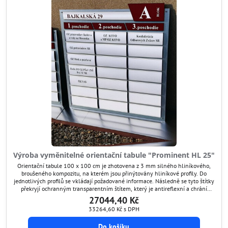
Výroba vyměnitelné orientační tabule "Prominent HL 25"
Orientační tabule 100 x 100 cm je zhotovena z 3 mm silného hliníkového,
broušeného kompozitu, na kterém jsou přinýtovány hliníkové profily. Do
jednotlivých profilů se vkládají požadované informace. Následně se tyto štítky
překryjí ochranným transparentním štítem, který je antireflexní a chrání
grafiku před poškozením. Tímto způsobem si umíte orientační tabuli kdykoli
27044,40 Kč
aktualizovat.
33264,60 Kč
s DPH
Do košíku