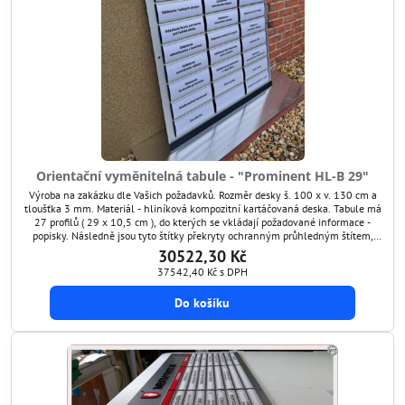
Orientační vyměnitelná tabule - "Prominent HL-B 29"
Výroba na zakázku dle Vašich požadavků. Rozměr desky š. 100 x v. 130 cm a
tloušťka 3 mm. Materiál - hliníková kompozitní kartáčovaná deska. Tabule má
27 profilů ( 29 x 10,5 cm ), do kterých se vkládají požadované informace -
popisky. Následně jsou tyto štítky překryty ochranným průhledným štítem,
který je antireflexní a chrání grafiku před poškozením. Tímto způsobem si
30522,30 Kč
umíte orientační...
37542,40 Kč
s DPH
Do košíku