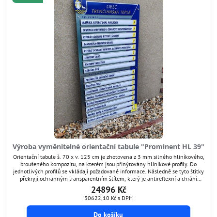
Výroba vyměnitelné orientační tabule "Prominent HL 39"
Orientační tabule š. 70 x v. 125 cm je zhotovena z 3 mm silného hliníkového,
broušeného kompozitu, na kterém jsou přinýtovány hliníkové profily. Do
jednotlivých profilů se vkládají požadované informace. Následně se tyto štítky
překryjí ochranným transparentním štítem, který je antireflexní a chrání
grafiku před poškozením. Tímto způsobem si umíte orientační tabuli kdykoli
24896 Kč
aktualizovat.
30622,10 Kč
s DPH
Do košíku