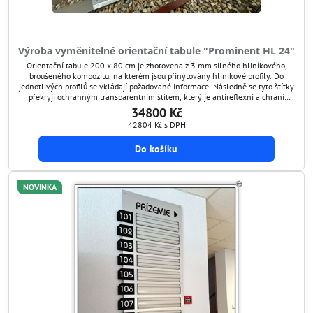
Výroba vyměnitelné orientační tabule "Prominent HL 24"
Orientační tabule 200 x 80 cm je zhotovena z 3 mm silného hliníkového,
broušeného kompozitu, na kterém jsou přinýtovány hliníkové profily. Do
jednotlivých profilů se vkládají požadované informace. Následně se tyto štítky
překryjí ochranným transparentním štítem, který je antireflexní a chrání
grafiku před poškozením. Tímto způsobem si umíte orientační tabuli kdykoli
34800 Kč
aktualizovat.
42804 Kč
s DPH
Do košíku
NOVINKA