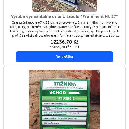
Výroba vyměnitelné orient. tabule "Prominent HL 27"
Orientační tabule 67 x 88 cm je zhotovena z 3 mm silného, hliníkového
kompozitu, na kterém jsou přinýtovány hliníkové profily (v nabídce máme i
broušený, hliníkový kompozit, neboli podklad je volitelný). Do jednotlivých
profilů se vkládají požadované informace - štítky. Následně se tyto štítky
překryjí ochranným transparentním štítem, který je antireflexní a chrání
12236,70 Kč
grafiku před poškozením....
15051,20 Kč
s DPH
Do košíku