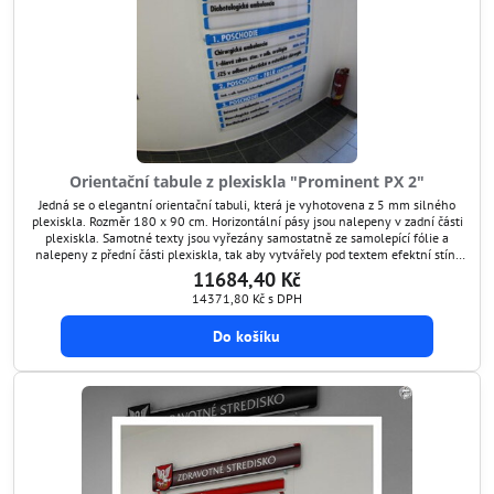
Orientační tabule z plexiskla "Prominent PX 2"
Jedná se o elegantní orientační tabuli, která je vyhotovena z 5 mm silného
plexiskla. Rozměr 180 x 90 cm. Horizontální pásy jsou nalepeny v zadní části
plexiskla. Samotné texty jsou vyřezány samostatně ze samolepící fólie a
nalepeny z přední části plexiskla, tak aby vytvářely pod textem efektní stín.
Zároveň v případě potřeby lze tyto texty snadno aktualizovat jejich odlepením
11684,40 Kč
a nalepením...
14371,80 Kč
s DPH
Do košíku