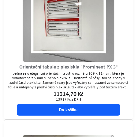
Orientační tabule z plexiskla "Prominent PX 3"
Jedná se o elegantní orientační tabuli o rozměru 109 x 114 cm, která je
vyhotovena z 5 mm silného plexiskla. Horizontální pásy jsou nalepeny v
zadní části plexiskla. Samotné texty jsou vyřezány samostatně ze samolepící
fólie a nalepeny z přední části plexiskla, tak aby vytvářely pod textem efektní
stín. Zároveň v případě potřeby lze tyto texty snadno aktualizovat jejich
11314,70 Kč
odlepením a nalepením...
13917 Kč
s DPH
Do košíku