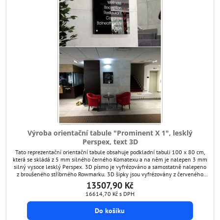
Výroba orientační tabule "Prominent X 1", lesklý
Perspex, text 3D
Tato reprezentační orientační tabule obsahuje podkladní tabuli 100 x 80 cm,
která se skládá z 5 mm silného černého Komatexu a na něm je nalepen 3 mm
silný vysoce lesklý Perspex. 3D písmo je vyfrézováno a samostatně nalepeno
z broušeného stříbrného Rowmarku. 3D šipky jsou vyfrézovány z červeného
vysoce lesklého Perspexu.
13507,90 Kč
16614,70 Kč
s DPH
Do košíku