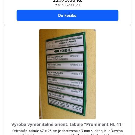
aktualizovat.
27030 Kč
s DPH
Do košíku
Výroba vyměnitelné orient. tabule "Prominent HL 11"
Orientační tabule 67 x 95 cm je zhotovena z 3 mm silného, hliníkového