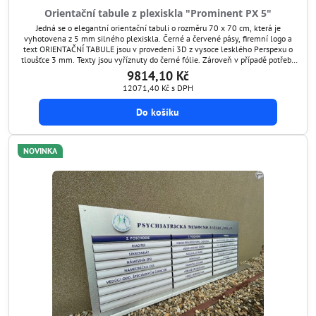
Orientační tabule z plexiskla "Prominent PX 5"
Jedná se o elegantní orientační tabuli o rozměru 70 x 70 cm, která je
vyhotovena z 5 mm silného plexiskla. Černé a červené pásy, firemní logo a
text ORIENTAČNÍ TABULE jsou v provedení 3D z vysoce lesklého Perspexu o
tloušťce 3 mm. Texty jsou vyříznuty do černé fólie. Zároveň v případě potřeby
lze tyto texty snadno aktualizovat jejich odlepením a nalepením nového
9814,10 Kč
textu.
12071,40 Kč
s DPH
Do košíku
NOVINKA