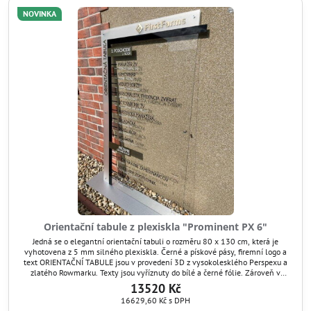
NOVINKA
Orientační tabule z plexiskla "Prominent PX 6"
Jedná se o elegantní orientační tabuli o rozměru 80 x 130 cm, která je
vyhotovena z 5 mm silného plexiskla. Černé a pískové pásy, firemní logo a
text ORIENTAČNÍ TABULE jsou v provedení 3D z vysokolesklého Perspexu a
zlatého Rowmarku. Texty jsou vyříznuty do bílé a černé fólie. Zároveň v
případě potřeby lze tyto texty snadno aktualizovat jejich odlepením a
13520 Kč
nalepením nového textu.
16629,60 Kč
s DPH