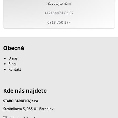
Zavolejte nám
+42154474 63 07
0918 750 197
Obecně
O nás
Blog
Kontakt
Kde nás najdete
STABO BARDEJOV, s.r.o.
Štefánikova 5, 085 01 Bardejov