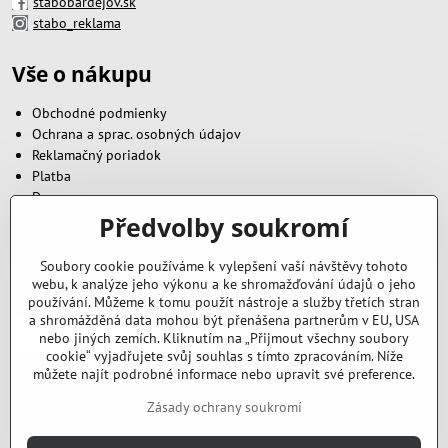
stabobardejov.sk
stabo_reklama
Vše o nákupu
Obchodné podmienky
Ochrana a sprac. osobných údajov
Reklamačný poriadok
Platba
Doprava
Předvolby soukromí
Zavoláme vám zpět
Soubory cookie používáme k vylepšení vaší návštěvy tohoto
webu, k analýze jeho výkonu a ke shromažďování údajů o jeho
Váš telefón
*
používání. Můžeme k tomu použít nástroje a služby třetích stran
a shromážděná data mohou být přenášena partnerům v EU, USA
nebo jiných zemích. Kliknutím na „Přijmout všechny soubory
cookie“ vyjadřujete svůj souhlas s tímto zpracováním. Níže
můžete najít podrobné informace nebo upravit své preference.
Zásady ochrany soukromí
Odeslat