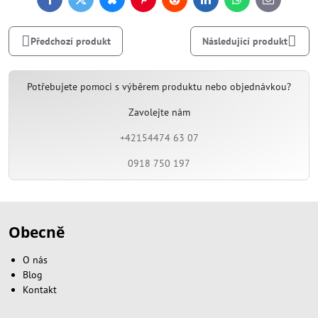
Facebook
Twitter
Bluesky
Pinterest
Reddit
LinkedIn
WhatsApp
E-
mail
Předchozí produkt
Následující produkt
Potřebujete pomoci s výběrem produktu nebo objednávkou?
Zavolejte nám
+42154474 63 07
0918 750 197
Obecně
O nás
Blog
Kontakt