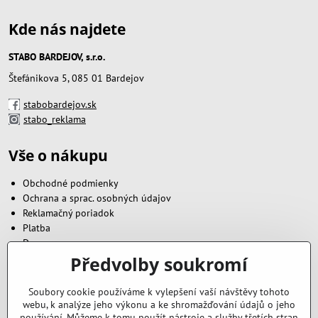
Kde nás najdete
STABO BARDEJOV, s.r.o.
Štefánikova 5, 085 01 Bardejov
stabobardejov.sk
stabo_reklama
Vše o nákupu
Obchodné podmienky
Ochrana a sprac. osobných údajov
Reklamačný poriadok
Platba
Doprava
Předvolby soukromí
Zavoláme vám zpět
Soubory cookie používáme k vylepšení vaší návštěvy tohoto
webu, k analýze jeho výkonu a ke shromažďování údajů o jeho
Váš telefón
*
používání. Můžeme k tomu použít nástroje a služby třetích stran