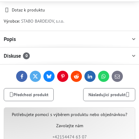
Dotaz k produktu
Výrobce:
STABO BARDEJOV, s.r.o.
Popis
Diskuse
0
Facebook
Twitter
Bluesky
Pinterest
Reddit
LinkedIn
WhatsApp
E-
mail
Předchozí produkt
Následující produkt
Potřebujete pomoci s výběrem produktu nebo objednávkou?
Zavolejte nám
+42154474 63 07