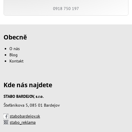
0918 750 197
Obecně
O nás
Blog
Kontakt
Kde nás najdete
STABO BARDEJOV, s.r.o.
Štefánikova 5, 085 01 Bardejov
stabobardejov.sk
stabo_reklama