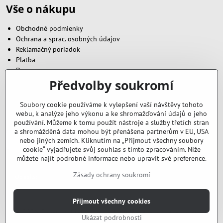
Vše o nákupu
Obchodné podmienky
Ochrana a sprac. osobných údajov
Reklamačný poriadok
Platba
Doprava
Předvolby soukromí
Zavoláme vám zpět
Soubory cookie používáme k vylepšení vaší návštěvy tohoto
webu, k analýze jeho výkonu a ke shromažďování údajů o jeho
Váš telefón
*
používání. Můžeme k tomu použít nástroje a služby třetích stran
a shromážděná data mohou být přenášena partnerům v EU, USA
nebo jiných zemích. Kliknutím na „Přijmout všechny soubory
cookie“ vyjadřujete svůj souhlas s tímto zpracováním. Níže
můžete najít podrobné informace nebo upravit své preference.
Zásady ochrany soukromí
Odeslat
Přijmout všechny cookies
©
2026
Copyright
Předvolby soukromí
Zásady ochrany soukromí
Ukázat podrobnosti
Vytvořeno systémem:
ByznysWeb.cz