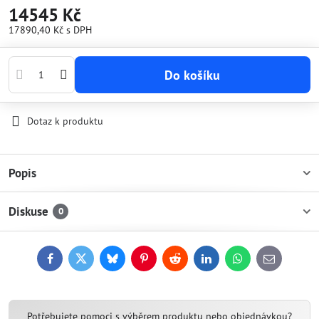
14545 Kč
17890,40 Kč
s DPH
Do košíku
Dotaz k produktu
Popis
Diskuse
0
Facebook
Twitter
Bluesky
Pinterest
Reddit
LinkedIn
WhatsApp
E-
mail
Potřebujete pomoci s výběrem produktu nebo objednávkou?