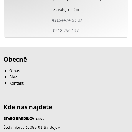
Zavolejte nám
+42154474 63 07
0918 750 197
Obecně
O nás
Blog
Kontakt
Kde nás najdete
STABO BARDEJOV, s.r.o.
Štefánikova 5, 085 01 Bardejov