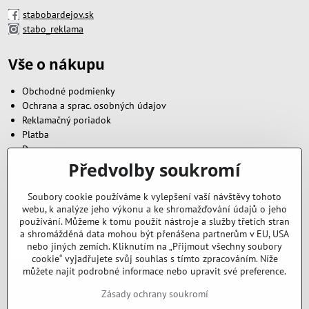
stabobardejov.sk
stabo_reklama
Vše o nákupu
Obchodné podmienky
Ochrana a sprac. osobných údajov
Reklamačný poriadok
Platba
Doprava
Předvolby soukromí
Zavoláme vám zpět
Soubory cookie používáme k vylepšení vaší návštěvy tohoto
webu, k analýze jeho výkonu a ke shromažďování údajů o jeho
Váš telefón
*
používání. Můžeme k tomu použít nástroje a služby třetích stran
a shromážděná data mohou být přenášena partnerům v EU, USA
nebo jiných zemích. Kliknutím na „Přijmout všechny soubory
cookie“ vyjadřujete svůj souhlas s tímto zpracováním. Níže
můžete najít podrobné informace nebo upravit své preference.
Zásady ochrany soukromí
Odeslat