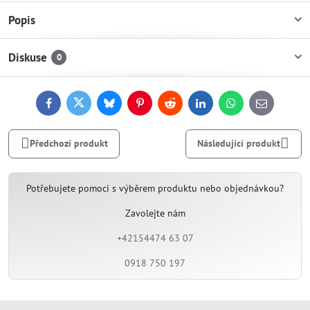
Popis
Diskuse
0
Facebook
Twitter
Bluesky
Pinterest
Reddit
LinkedIn
WhatsApp
E-
mail
Předchozí produkt
Následující produkt
Potřebujete pomoci s výběrem produktu nebo objednávkou?
Zavolejte nám
+42154474 63 07
0918 750 197