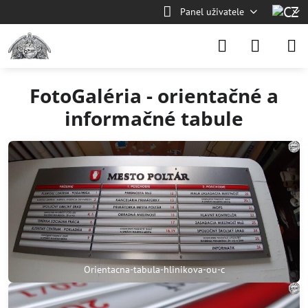
Panel uživatele
FotoGaléria - orientačné a
informačné tabule
Orientacna-tabula-hlinikova-ou-c