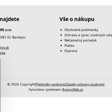
najdete
Vše o nákupu
, s.r.o.
Obchodné podmienky
Ochrana a sprac. osobných úda
, 085 01 Bardejov
Reklamačný poriadok
Platba
jov.sk
Doprava
lama
©
2026
Copyright
Předvolby soukromí
Zásady ochrany soukromí
Vytvořeno systémem:
ByznysWeb.cz