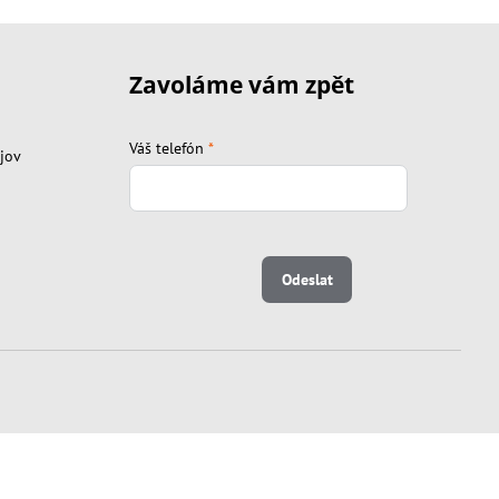
Zavoláme vám zpět
Váš telefón
*
jov
Odeslat