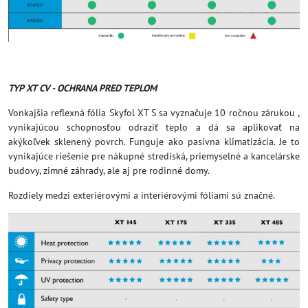
TYP XT CV - OCHRANA PRED TEPLOM
Vonkajšia reflexná fólia Skyfol XT S sa vyznačuje 10 ročnou zárukou ,
vynikajúcou schopnosťou odraziť teplo a dá sa aplikovať na
akýkoľvek sklenený povrch. Funguje ako pasívna klimatizácia. Je to
vynikajúce riešenie pre nákupné strediská, priemyselné a kancelárske
budovy, zimné záhrady, ale aj pre rodinné domy.
Rozdiely medzi exteriérovými a interiérovými fóliami sú značné.