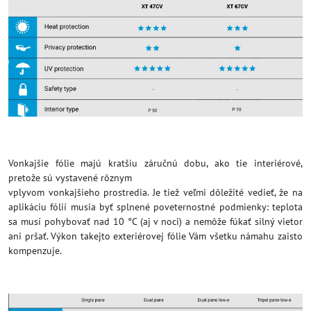
Vonkajšie fólie majú kratšiu záručnú dobu, ako tie interiérové,
pretože sú vystavené rôznym
vplyvom vonkajšieho prostredia. Je tiež veľmi dôležité vedieť, že na
aplikáciu fólií musia byť splnené poveternostné podmienky: teplota
sa musí pohybovať nad 10 °C (aj v noci) a nemôže fúkať silný vietor
ani pršať. Výkon takejto exteriérovej fólie Vám všetku námahu zaisto
kompenzuje.