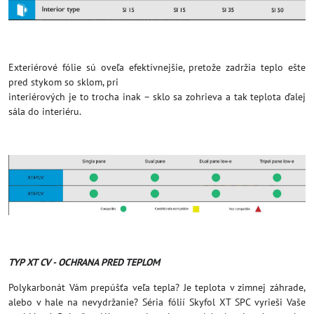
Exteriérové fólie sú oveľa efektívnejšie, pretože zadržia teplo ešte
pred stykom so sklom, pri
interiérových je to trocha inak – sklo sa zohrieva a tak teplota ďalej
sála do interiéru.
TYP XT CV - OCHRANA PRED TEPLOM
Polykarbonát Vám prepúšťa veľa tepla? Je teplota v zimnej záhrade,
alebo v hale na nevydržanie? Séria fólií Skyfol XT SPC vyrieši Vaše