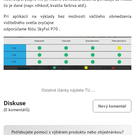
čo je dané (napr. vlhkosť, kvalita farbiva atď.).
Pri aplikácii na výklady bez možnosti väčšieho obmedzenia
viditeľného svetla zvyčajne
odporúčame fóliu SkyFol P70 .
Ostatné články nájdete TU ...
Diskuse
Nový komentář
(0 komentářů)
Potřebujete pomoci s výběrem produktu nebo objednávkou?