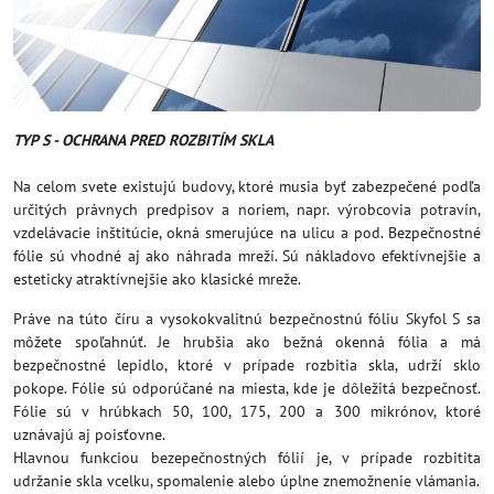
TYP S - OCHRANA PRED ROZBITÍM SKLA
Na celom svete existujú budovy, ktoré musia byť zabezpečené podľa
určitých právnych predpisov a noriem, napr. výrobcovia potravín,
vzdelávacie inštitúcie, okná smerujúce na ulicu a pod. Bezpečnostné
fólie sú vhodné aj ako náhrada mreží. Sú nákladovo efektívnejšie a
esteticky atraktívnejšie ako klasické mreže.
Práve na túto číru a vysokokvalitnú bezpečnostnú fóliu Skyfol S sa
môžete spoľahnúť. Je hrubšia ako bežná okenná fólia a má
bezpečnostné lepidlo, ktoré v prípade rozbitia skla, udrží sklo
pokope. Fólie sú odporúčané na miesta, kde je dôležitá bezpečnosť.
Fólie sú v hrúbkach 50, 100, 175, 200 a 300 mikrónov, ktoré
uznávajú aj poisťovne.
Hlavnou funkciou bezepečnostných fólií je, v prípade rozbitita
udržanie skla vcelku, spomalenie alebo úplne znemožnenie vlámania.