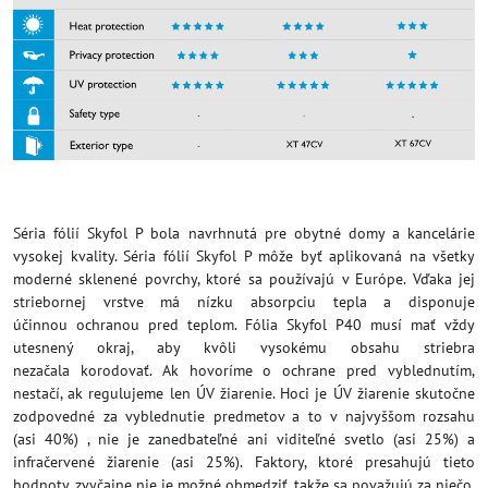
Séria fólií Skyfol P bola navrhnutá pre obytné domy a kancelárie
vysokej kvality. Séria fólií Skyfol P môže byť aplikovaná na všetky
moderné sklenené povrchy, ktoré sa používajú v Európe. Vďaka jej
striebornej vrstve má nízku absorpciu tepla a disponuje
účinnou ochranou pred teplom. Fólia Skyfol P40 musí mať vždy
utesnený okraj, aby kvôli vysokému obsahu striebra
nezačala korodovať. Ak hovoríme o ochrane pred vyblednutím,
nestačí, ak regulujeme len ÚV žiarenie. Hoci je ÚV žiarenie skutočne
zodpovedné za vyblednutie predmetov a to v najvyššom rozsahu
(asi 40%) , nie je zanedbateľné ani viditeľné svetlo (asi 25%) a
infračervené žiarenie (asi 25%). Faktory, ktoré presahujú tieto
hodnoty, zvyčajne nie je možné obmedziť, takže sa považujú za niečo,