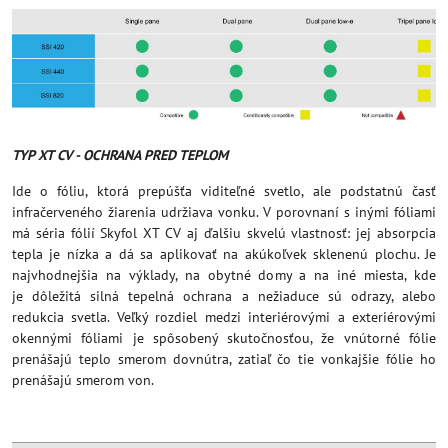
TYP XT CV - OCHRANA PRED TEPLOM
Ide o fóliu, ktorá prepúšťa viditeľné svetlo, ale podstatnú časť
infračerveného žiarenia udržiava vonku. V porovnaní s inými fóliami
má séria fólií Skyfol XT CV aj ďalšiu skvelú vlastnosť: jej absorpcia
tepla je nízka a dá sa aplikovať na akúkoľvek sklenenú plochu. Je
najvhodnejšia na výklady, na obytné domy a na iné miesta, kde
je dôležitá silná tepelná ochrana a nežiaduce sú odrazy, alebo
redukcia svetla. Veľký rozdiel medzi interiérovými a exteriérovými
okennými fóliami je spôsobený skutočnosťou, že vnútorné fólie
prenášajú teplo smerom dovnútra, zatiaľ čo tie vonkajšie fólie ho
prenášajú smerom von.