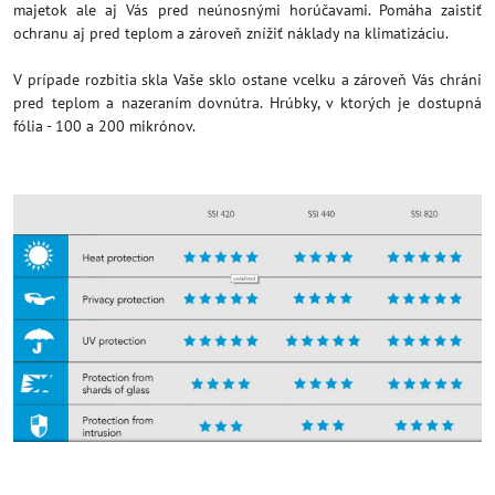
majetok ale aj Vás pred neúnosnými horúčavami. Pomáha zaistiť
ochranu aj pred teplom a zároveň znížiť náklady na klimatizáciu.
V prípade rozbitia skla Vaše sklo ostane vcelku a zároveň Vás chráni
pred teplom a nazeraním dovnútra. Hrúbky, v ktorých je dostupná
fólia - 100 a 200 mikrónov.