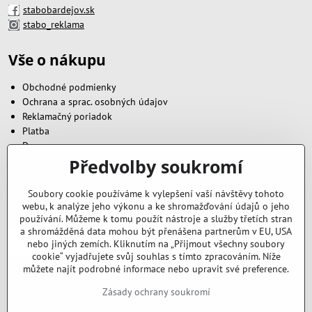
stabobardejov.sk
stabo_reklama
Vše o nákupu
Obchodné podmienky
Ochrana a sprac. osobných údajov
Reklamačný poriadok
Platba
Doprava
Předvolby soukromí
Zavoláme vám zpět
Soubory cookie používáme k vylepšení vaší návštěvy tohoto
webu, k analýze jeho výkonu a ke shromažďování údajů o jeho
Váš telefón
*
používání. Můžeme k tomu použít nástroje a služby třetích stran
a shromážděná data mohou být přenášena partnerům v EU, USA
nebo jiných zemích. Kliknutím na „Přijmout všechny soubory
cookie“ vyjadřujete svůj souhlas s tímto zpracováním. Níže
můžete najít podrobné informace nebo upravit své preference.
Zásady ochrany soukromí
Odeslat