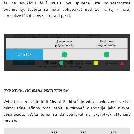
že na aplikáciu fólií musia byť splnené isté poveternostné
podmienky: teplota sa musí pohybovať nad 10 °C (aj v noci)
a nemôže fúkať silný vietor ani pršať.
TYP XT CV - OCHRANA PRED TEPLOM
Vyberte si zo série fólií Skyfol P , ktorá je vďaka pokovanej vrstve
mimoriadne účinná proti teplu a zároveň disponuje jeho nízkou
absorpciou. Vďaka tomu sa dá aplikovať na akýkoľvek sklenený
povrch.