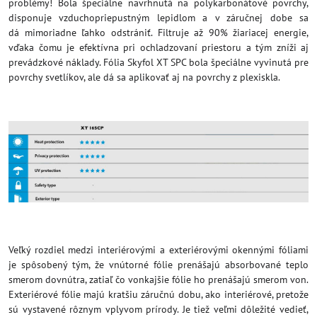
problémy! Bola špeciálne navrhnutá na polykarbonátové povrchy,
disponuje vzduchopriepustným lepidlom a v záručnej dobe sa
dá mimoriadne ľahko odstrániť. Filtruje až 90% žiariacej energie,
vďaka čomu je efektívna pri ochladzovaní priestoru a tým zníži aj
prevádzkové náklady. Fólia Skyfol XT SPC bola špeciálne vyvinutá pre
povrchy svetlíkov, ale dá sa aplikovať aj na povrchy z plexiskla.
Veľký rozdiel medzi interiérovými a exteriérovými okennými fóliami
je spôsobený tým, že vnútorné fólie prenášajú absorbované teplo
smerom dovnútra, zatiaľ čo vonkajšie fólie ho prenášajú smerom von.
Exteriérové fólie majú kratšiu záručnú dobu, ako interiérové, pretože
sú vystavené rôznym vplyvom prírody. Je tiež veľmi dôležité vedieť,