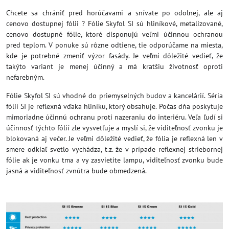
Chcete sa chrániť pred horúčavami a snívate po odolnej, ale aj
cenovo dostupnej fólii ? Fólie Skyfol SI sú hliníkové, metalizované,
cenovo dostupné fólie, ktoré disponujú veľmi účinnou ochranou
pred teplom. V ponuke sú rôzne odtiene, tie odporúčame na miesta,
kde je potrebné zmeniť výzor fasády. Je veľmi dôležité vedieť, že
takýto variant je menej účinný a má kratšiu životnosť oproti
nefarebným.
Fólie Skyfol SI sú vhodné do priemyselných budov a kancelárií. Séria
fólií SI je reflexná vďaka hliníku, ktorý obsahuje. Počas dňa poskytuje
mimoriadne účinnú ochranu proti nazeraniu do interiéru. Veľa ľudí si
účinnosť týchto fólií zle vysvetľuje a myslí si, že viditeľnosť zvonku je
blokovaná aj večer. Je veľmi dôležité vedieť, že fólia je reflexná len v
smere odkiaľ svetlo vychádza, t.z. že v prípade reflexnej striebornej
fólie ak je vonku tma a vy zasvietite lampu, viditeľnosť zvonku bude
jasná a viditeľnosť zvnútra bude obmedzená.