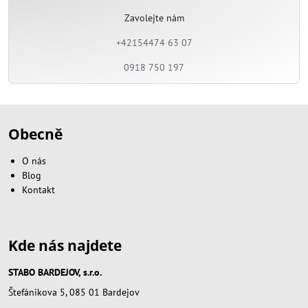
Zavolejte nám
+42154474 63 07
0918 750 197
Obecně
O nás
Blog
Kontakt
Kde nás najdete
STABO BARDEJOV, s.r.o.
Štefánikova 5, 085 01 Bardejov