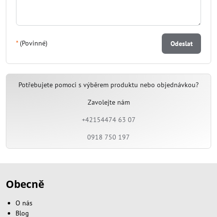
*
(Povinné)
Odeslat
Potřebujete pomoci s výběrem produktu nebo objednávkou?
Zavolejte nám
+42154474 63 07
0918 750 197
Obecně
O nás
Blog