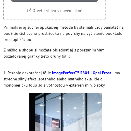
Otevřít video v novém okně
Pri mokrej aj suchej aplikačnej metóde by ste mali vždy pamätať na
použitie čistiaceho prostriedku na povrchy na vyčistenie podkladu
pred aplikáciou
Z nášho e-shopu si môžete objednať aj s porezaním Vami
požadovanej grafiky tieto druhy fólií:
1. Rezanie dekoračnej fólie
ImagePerfect™ 5801 - Opal Frost
- má
stredne silný efekt leptaného alebo matného skla. Ide o
monomerickú fóliu so životnosťou v exteriéri min. 3 roky.