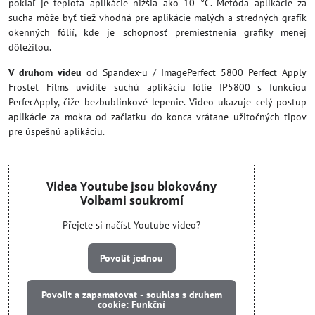
pokiaľ je teplota aplikácie nižšia ako 10 °C. Metóda aplikácie za
sucha môže byť tiež vhodná pre aplikácie malých a stredných grafík
okenných fólií, kde je schopnosť premiestnenia grafiky menej
dôležitou.
V druhom videu
od Spandex-u / ImagePerfect 5800 Perfect Apply
Frostet Films uvidíte suchú aplikáciu fólie IP5800 s funkciou
PerfecApply, čiže bezbublinkové lepenie. Video ukazuje celý postup
aplikácie za mokra od začiatku do konca vrátane užitočných tipov
pre úspešnú aplikáciu.
Videa Youtube jsou blokovány
Volbami soukromí
Přejete si načíst Youtube video?
Povolit jednou
Povolit a zapamatovat - souhlas s druhem
cookie: Funkční