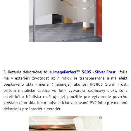
5. Rezanie dekoračnej fólie
ImagePerfect™ 5805 - Silver Frost
- fólia
má v exteriéri životnosť až 7 rokov. Je transparentná a má efekt
pieskového skla - menší ( jemnejší) ako pri IP5805 Silver Frost,
pričom metalické častice vo fólii vytvárajú zaujímavý efekt, čo z
estetického hľadiska rozširuje jej použitie pre vytvorenie povrchu
kryštalického skla. Ide o polymerickú valcovanú PVC fóliu pre okennú
dekoráciu pre interiér a exteriér.