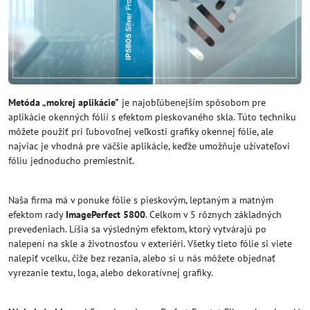
Metóda „mokrej aplikácie"
je najobľúbenejším spôsobom pre
aplikácie okenných fólií s efektom pieskovaného skla. Túto techniku
môžete použiť pri ľubovoľnej veľkosti grafiky okennej fólie, ale
najviac je vhodná pre väčšie aplikácie, keďže umožňuje užívateľovi
fóliu jednoducho premiestniť.
Naša firma má v ponuke fólie s pieskovým, leptaným a matným
efektom rady
ImagePerfect 5800
. Celkom v 5 rôznych základných
prevedeniach. Líšia sa výsledným efektom, ktorý vytvárajú po
nalepení na skle a životnosťou v exteriéri. Všetky tieto fólie si viete
nalepiť vcelku, čiže bez rezania, alebo si u nás môžete objednať
vyrezanie textu, loga, alebo dekoratívnej grafiky.