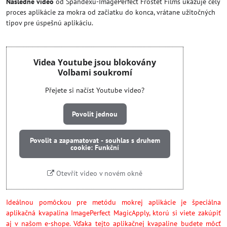
Následné video
od Spandexu-ImagePerfect Frostet Films ukazuje celý
proces aplikácie za mokra od začiatku do konca, vrátane užitočných
tipov pre úspešnú aplikáciu.
Videa Youtube jsou blokovány
Volbami soukromí
Přejete si načíst Youtube video?
Povolit jednou
Povolit a zapamatovat - souhlas s druhem
cookie: Funkční
Otevřít video v novém okně
Ideálnou pomôckou pre metódu mokrej aplikácie je špeciálna
aplikačná kvapalina ImagePerfect MagicApply, ktorú si viete zakúpiť
aj v našom e-shope. Vďaka tejto aplikačnej kvapaline budete môcť