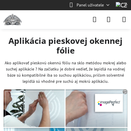
Panel uživatele
Aplikácia pieskovej okennej
fólie
Ako aplikovať pieskovú okennú fóliu na sklo metódou mokrej alebo
suchej aplikácie ? Na začiatku je dobré vedieť, že lepidlá na vodnej
báze sú kompatibilné iba so suchou aplikáciou, pričom solventné
lepidlá sú vhodné pre suchú aj mokrú aplikáciu.