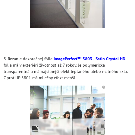
3. Rezanie dekoračnej fólie
ImagePerfect™ 5803 - Satin Crystal HD
-
fólia má v exteriéri životnosť až 7 rokov. Je polymerická
transparentná a má najsilnejší efekt leptaného alebo matného skla.
Oproti IP 5801 má mliečny efekt menší.