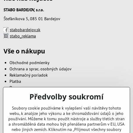
STABO BARDEJOV, s.r.o.
Štefánikova 5, 085 01 Bardejov
stabobardejov.sk
stabo_reklama
Vše o nákupu
Obchodné podmienky
Ochrana a sprac. osobných údajov
Reklamačný poriadok
Platba
Doprava
Předvolby soukromí
Zavoláme vám zpět
Soubory cookie používáme k vylepšení vaší návštěvy tohoto
webu, k analýze jeho výkonu a ke shromažďování údajů o jeho
Váš telefón
*
používání. Můžeme k tomu použít nástroje a služby třetích stran
a shromážděná data mohou být přenášena partnerům v EU, USA
nebo jiných zemích. Kliknutím na „Přijmout všechny soubory