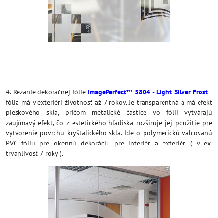
4. Rezanie dekoračnej fólie
ImagePerfect™ 5804 - Light Silver Frost
-
fólia má v exteriéri životnosť až 7 rokov. Je transparentná a má efekt
pieskového skla, pričom metalické častice vo fólii vytvárajú
zaujímavý efekt, čo z estetického hľadiska rozširuje jej použitie pre
vytvorenie povrchu kryštalického skla. Ide o polymerickú valcovanú
PVC fóliu pre okennú dekoráciu pre interiér a exteriér ( v ex.
trvanlivosť 7 roky ).